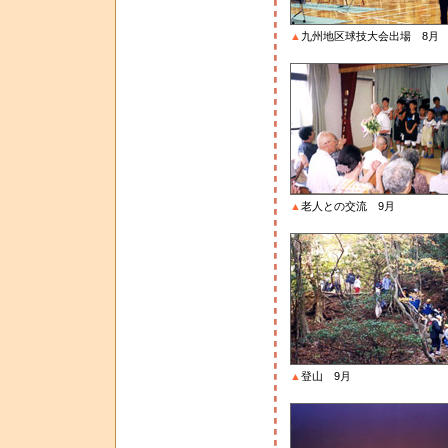
▲
九州地区球技大会出場 8月
▲
老人との交流 9月
▲
登山 9月