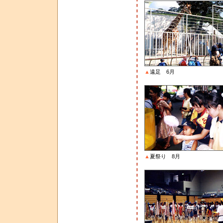
▲
遠足 6月
▲
夏祭り 8月