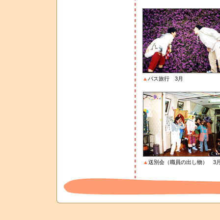
▲
バス旅行 3月
▲
送別会（職員の出し物） 3